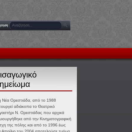
ισαγωγικό
ημείωμα
η Νέα Ορεστιάδα, από το 1988
ιτουργεί αδιάκοπα το Θεατρικό
γαστήρι Ν. Ορεστιάδας που αρχικά
μιουργήθηκε από την Κινηματογραφική
σχη της πόλης και από το 1996 έως
ν Απρίλιο του 2004 αποτελούσε τμήμα