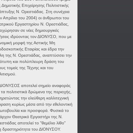
ς Δημοτικής Επιχείρησης Πολιτιστικής
άπτυξης Ν. Ορεστιάδας. Στη συνέχεια
ον Απρίλιο του 2004) οι άνθρωποι του
ατρικού Εργαστηρίου Ν. Ορεστιάδας,
οχώρησαν σε νέες δημιουργικές
νήσεις ιδρύοντας τον ΔΙΟΝΥΣΟ, που με
 νομική μορφή της Αστικής Μη
ρδοσκοπικής Εταιρίας και έδρα την
λη της Ν. Ορεστιάδας, αναπτύσσει την
ότυπη και πολύπλευρη δράση του
ους τομείς της Τέχνης και του
λιτισμού.
ΔΙΟΝΥΣΟΣ αποτελεί σημείο αναφοράς
α τα πολιτιστικά δρώμενα της περιοχής,
ηρετώντας την ελεύθερη καλλιτεχνική
φραση κυρίως μέσα από την εθελοντική
ωτοβουλία και προσφορά. Φυσικά το
άρχον Θεατρικό Εργαστήρι της Ν.
εστιάδας αποτελεί το "θεμέλιο λίθο"
η δραστηριότητα του ΔΙΟΝΥΣΟΥ.