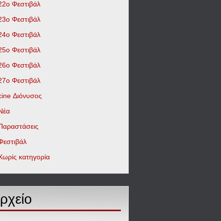
22ο Φεστιβάλ
23ο Φεστιβάλ
24ο Φεστιβάλ
25ο Φεστιβάλ
26ο Φεστιβάλ
27ο Φεστιβάλ
cine Διόνυσος
Νέα
Παραστάσεις
Φεστιβάλ
Χωρίς κατηγορία
ρχείο