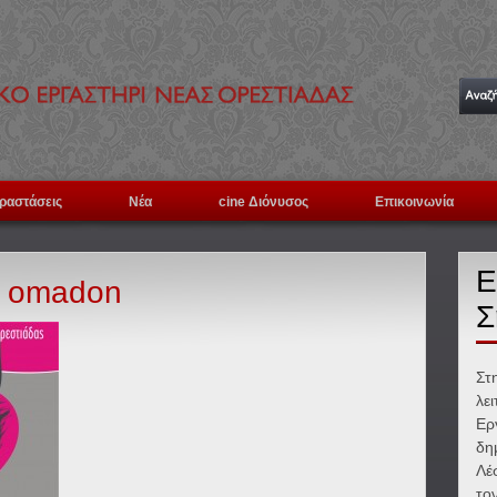
ραστάσεις
Νέα
cine Διόνυσος
Επικοινωνία
Ε
i omadon
Σ
Στ
λε
Ερ
δη
Λέ
το