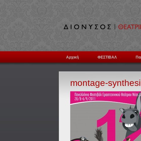
Αρχική
ΦΕΣΤΙΒΑΛ
Πα
montage-synthes