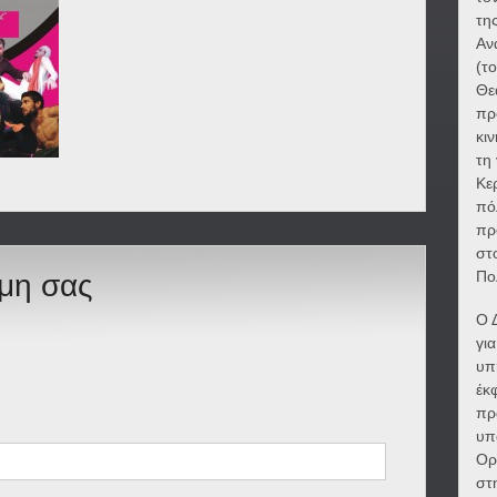
τη
Αν
(τ
Θε
πρ
κι
τη
Κε
πό
πρ
στ
Πο
ώμη σας
Ο 
γι
υπ
έκ
πρ
υπ
Ορ
στ