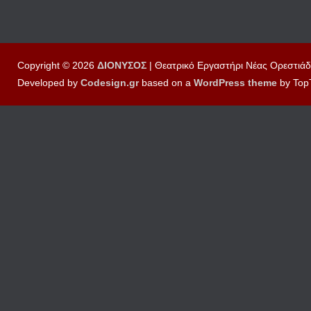
Copyright © 2026
ΔΙΟΝΥΣΟΣ
| Θεατρικό Εργαστήρι Νέας Ορεστιάδ
Developed by
Codesign.gr
based on a
WordPress
theme
by Top