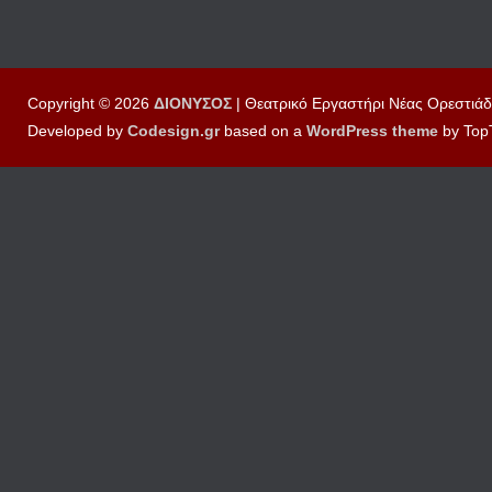
Copyright © 2026
ΔΙΟΝΥΣΟΣ
| Θεατρικό Εργαστήρι Νέας Ορεστιάδ
Developed by
Codesign.gr
based on a
WordPress
theme
by Top