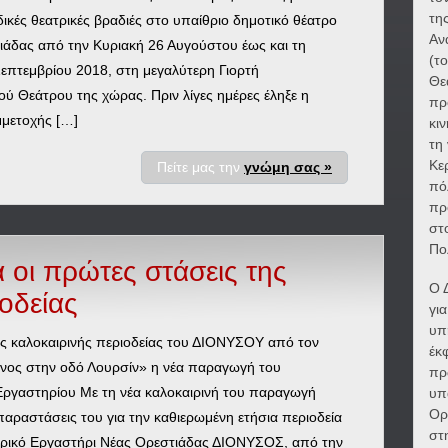
τη
ικές θεατρικές βραδιές στο υπαίθριο δημοτικό θέατρο
Αν
ιάδας από την Κυριακή 26 Αυγούστου έως και τη
(τ
επτεμβρίου 2018, στη μεγαλύτερη Γιορτή
Θε
ού Θεάτρου της χώρας. Πριν λίγες ημέρες έληξε η
πρ
μετοχής […]
κι
τη
Κε
Πείτε μας την
γνώμη σας »
πό
πρ
στ
Πο
α οι πρώτες στάσεις της
Ο 
οδείας
γι
υπ
ης καλοκαιρινής περιοδείας του ΔΙΟΝΥΣΟΥ από τον
έκ
νος στην οδό Λουρσίν» η νέα παραγωγή του
πρ
Εργαστηρίου Με τη νέα καλοκαιρινή του παραγωγή
υπ
Ορ
ς παραστάσεις του για την καθιερωμένη ετήσια περιοδεία
στ
τρικό Εργαστήρι Νέας Ορεστιάδας ΔΙΟΝΥΣΟΣ, από την