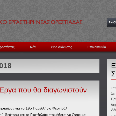
ραστάσεις
Νέα
cine Διόνυσος
Επικοινωνία
2018
Ε
Σ
 Έργα που θα διαγωνιστούν
Στ
λε
Ερ
δη
ησιάζουν για το 19ο Πανελλήνιο Φεστιβάλ
Λέ
ού Θεάτρου και το Γκατζολάκι ετοιμάζεται να ζήσει και
το