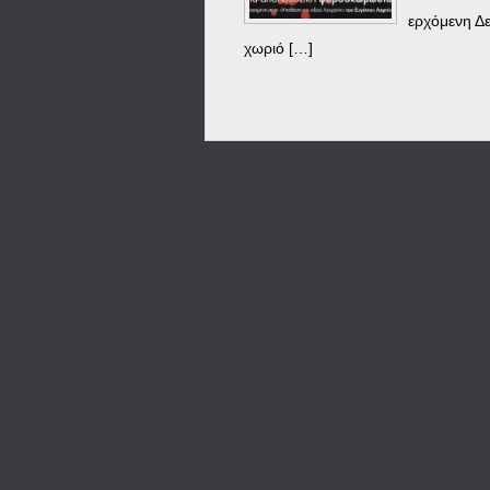
ερχόμενη Δε
χωριό […]