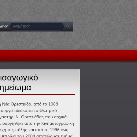
ισαγωγικό
ημείωμα
η Νέα Ορεστιάδα, από το 1988
ιτουργεί αδιάκοπα το Θεατρικό
γαστήρι Ν. Ορεστιάδας που αρχικά
μιουργήθηκε από την Κινηματογραφική
σχη της πόλης και από το 1996 έως
ν Απρίλιο του 2004 αποτελούσε τμήμα