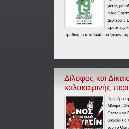
φέτος μοναδ
Νέας Ορεστ
Δευτέρα 3 Σ
Ερασιτεχνικ
προθεσμία υποβολής αιτήσεων συμ
Δίλοφος και Δίκαι
καλοκαιρινής περι
Πρεμιέρα τ
Δίλοφο «Φό
Θεατρικού 
ξεκινάει τι
του το Θεα