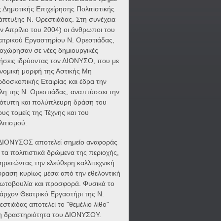
ς Δημοτικής Επιχείρησης Πολιτιστικής
άπτυξης Ν. Ορεστιάδας. Στη συνέχεια
ον Απρίλιο του 2004) οι άνθρωποι του
ατρικού Εργαστηρίου Ν. Ορεστιάδας,
οχώρησαν σε νέες δημιουργικές
νήσεις ιδρύοντας τον ΔΙΟΝΥΣΟ, που με
 νομική μορφή της Αστικής Μη
ρδοσκοπικής Εταιρίας και έδρα την
λη της Ν. Ορεστιάδας, αναπτύσσει την
ότυπη και πολύπλευρη δράση του
ους τομείς της Τέχνης και του
λιτισμού.
ΔΙΟΝΥΣΟΣ αποτελεί σημείο αναφοράς
α τα πολιτιστικά δρώμενα της περιοχής,
ηρετώντας την ελεύθερη καλλιτεχνική
φραση κυρίως μέσα από την εθελοντική
ωτοβουλία και προσφορά. Φυσικά το
άρχον Θεατρικό Εργαστήρι της Ν.
εστιάδας αποτελεί το "θεμέλιο λίθο"
η δραστηριότητα του ΔΙΟΝΥΣΟΥ.