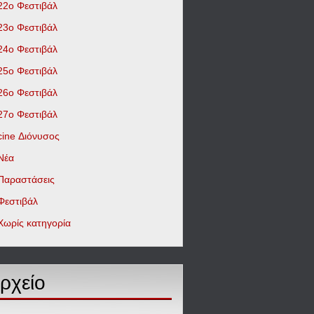
22ο Φεστιβάλ
23ο Φεστιβάλ
24ο Φεστιβάλ
25ο Φεστιβάλ
26ο Φεστιβάλ
27ο Φεστιβάλ
cine Διόνυσος
Νέα
Παραστάσεις
Φεστιβάλ
Χωρίς κατηγορία
ρχείο