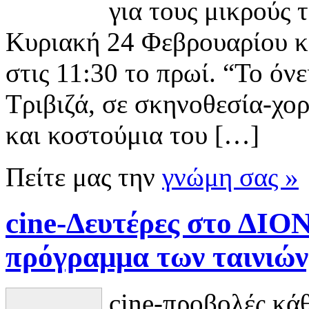
για τους μικρούς 
Κυριακή 24 Φεβρουαρίου 
στις 11:30 το πρωί. “Το όν
Τριβιζά, σε σκηνοθεσία-χο
και κοστούμια του […]
Πείτε μας την
γνώμη σας »
cine-Δευτέρες στο ΔΙΟ
πρόγραμμα των ταινιών
cine-προβολές κ