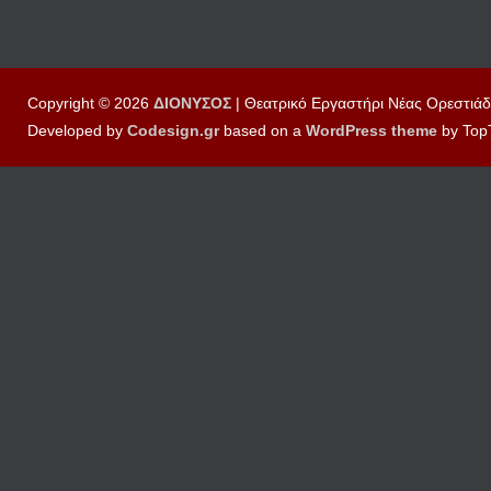
Copyright © 2026
ΔΙΟΝΥΣΟΣ
| Θεατρικό Εργαστήρι Νέας Ορεστιάδ
Developed by
Codesign.gr
based on a
WordPress
theme
by Top