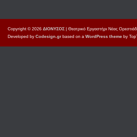
Copyright © 2026
ΔΙΟΝΥΣΟΣ
| Θεατρικό Εργαστήρι Νέας Ορεστιάδ
Developed by
Codesign.gr
based on a
WordPress
theme
by Top