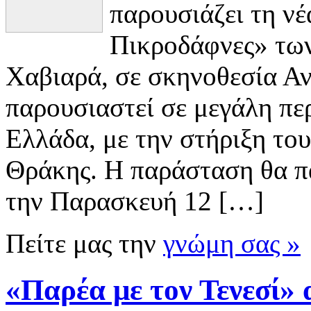
παρουσιάζει τη ν
Πικροδάφνες» των
Χαβιαρά, σε σκηνοθεσία Αν
παρουσιαστεί σε μεγάλη περ
Ελλάδα, με την στήριξη το
Θράκης. Η παράσταση θα π
την Παρασκευή 12 […]
Πείτε μας την
γνώμη σας »
«Παρέα με τον Τενεσί» 