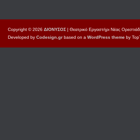
Copyright © 2026
ΔΙΟΝΥΣΟΣ
| Θεατρικό Εργαστήρι Νέας Ορεστιάδ
Developed by
Codesign.gr
based on a
WordPress
theme
by Top