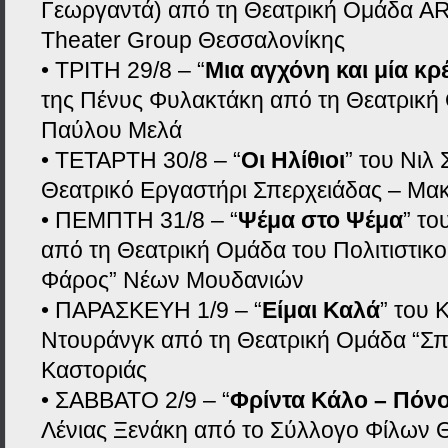
Γεωργαντά) από τη Θεατρική Ομάδα 
Theater Group Θεσσαλονίκης
• ΤΡΙΤΗ 29/8 – “
Μια αγχόνη και μία κ
της Πένυς Φυλακτάκη από τη Θεατρική
Παύλου Μελά
• ΤΕΤΑΡΤΗ 30/8 – “
Οι Ηλίθιοι
” του Νιλ 
Θεατρικό Εργαστήρι Σπερχειάδας – Μ
• ΠΕΜΠΤΗ 31/8 – “
Ψέμα στο Ψέμα
” το
από τη Θεατρική Ομάδα του Πολιτιστικ
Φάρος” Νέων Μουδανιών
• ΠΑΡΑΣΚΕΥΗ 1/9 – “
Είμαι Καλά
” του 
Ντουράνγκ από τη Θεατρική Ομάδα “Σπ
Καστοριάς
• ΣΑΒΒΑΤΟ 2/9 – “
Φρίντα Κάλο – Πόνο
Λένιας Ξενάκη από το Σύλλογο Φίλων Θ