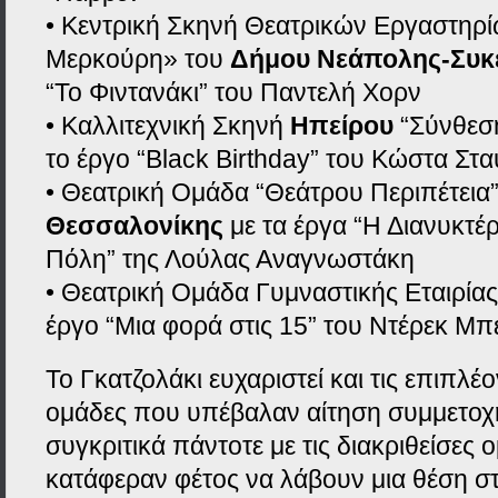
• Κεντρική Σκηνή Θεατρικών Εργαστηρ
Μερκούρη» του
Δήμου Νεάπολης-Συκ
“Το Φιντανάκι” του Παντελή Χορν
• Καλλιτεχνική Σκηνή
Ηπείρου
“Σύνθεση
το έργο “Black Birthday” του Κώστα Στ
• Θεατρική Ομάδα “Θεάτρου Περιπέτεια
Θεσσαλονίκης
με τα έργα “Η Διανυκτέρ
Πόλη” της Λούλας Αναγνωστάκη
• Θεατρική Ομάδα Γυμναστικής Εταιρία
έργο “Μια φορά στις 15” του Ντέρεκ Μπ
Το Γκατζολάκι ευχαριστεί και τις επιπλέ
ομάδες που υπέβαλαν αίτηση συμμετοχή
συγκριτικά πάντοτε με τις διακριθείσες 
κατάφεραν φέτος να λάβουν μια θέση 