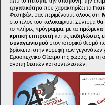
από το
πείσμα
, την
υπομονή
, την
επι
εργατικότητα
που χαρακτηρίζει το
Γκατ
Φεστιβάλ, σας περιμένουμε όλους στη
Μ
στο τέλος του καλοκαιριού. Σύντομα θα 
το πλήρες πρόγραμμα, με τα
τιμώμενα
κριτική επιτροπή
και τις
εκδηλώσεις ε
συναγωνισμού
στον ιστορικό θεσμό πο
βρίσκεται στην κορυφή των γεγονότων γ
Ερασιτεχνικό Θέατρο της χώρας, με τη σ
αγάπη θεατών και συντελεστών.