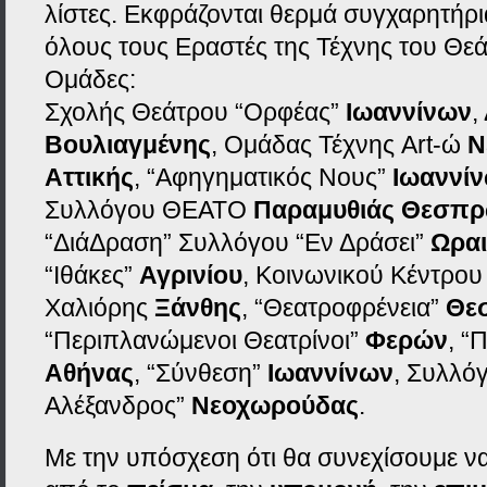
λίστες. Εκφράζονται θερμά συγχαρητήρια
όλους τους Εραστές της Τέχνης του Θεά
Ομάδες:
Σχολής Θεάτρου “Ορφέας”
Ιωαννίνων
,
Βουλιαγμένης
, Ομάδας Τέχνης Art-ώ
Ν
Αττικής
, “Αφηγηματικός Νους”
Ιωαννί
Συλλόγου ΘΕΑΤΟ
Παραμυθιάς Θεσπρ
“ΔιάΔραση” Συλλόγου “Εν Δράσει”
Ωρα
“Ιθάκες”
Αγρινίου
, Κοινωνικού Κέντρου
Χαλιόρης
Ξάνθης
, “Θεατροφρένεια”
Θε
“Περιπλανώμενοι Θεατρίνοι”
Φερών
, “
Αθήνας
, “Σύνθεση”
Ιωαννίνων
, Συλλό
Αλέξανδρος”
Νεοχωρούδας
.
Με την υπόσχεση ότι θα συνεχίσουμε ν