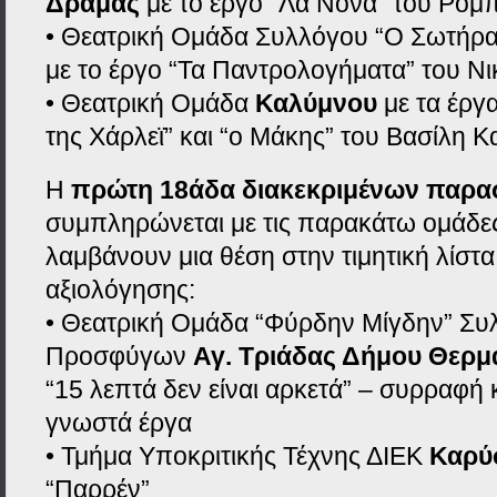
Δράμας
με το έργο “Λα Νόνα” του Ρομ
• Θεατρική Ομάδα Συλλόγου “Ο Σωτήρ
με το έργο “Τα Παντρολογήματα” του Νι
• Θεατρική Ομάδα
Καλύμνου
με τα έργ
της Χάρλεϊ” και “ο Μάκης” του Βασίλη 
Η
πρώτη 18άδα διακεκριμένων παρ
συμπληρώνεται με τις παρακάτω ομάδε
λαμβάνουν μια θέση στην τιμητική λίστα
αξιολόγησης:
• Θεατρική Ομάδα “Φύρδην Μίγδην” Συ
Προσφύγων
Αγ. Τριάδας Δήμου Θερμ
“15 λεπτά δεν είναι αρκετά” – συρραφή
γνωστά έργα
• Τμήμα Υποκριτικής Τέχνης ΔΙΕΚ
Καρύ
“Παρρέν”