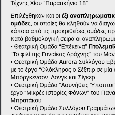
Τέχνης Χίου “Παρασκήνιο 18”
Επιλέχθηκαν και οι
έξι αναπληρωματικ
ομάδε
ς, οι οποίες θα κληθούν να διαγω
κάποια από τις προκριθείσες ομάδες π
Κατά βαθμολογική σειρά οι αναπληρωματ
• Θεατρική Ομάδα “Επέκεινα”
Πτολεμαΐ
“Το φιλί της Γυναίκας Αράχνης” του Μα
• Θεατρική Ομάδα Aurora Συλλόγου Εβ
με το έργο “Ολόκληρος ο Σέξπιρ σε μία
Μπόργκενσον, Λονγκ και Σίγκερ
• Θεατρική Ομάδα “Ασυνήθεις Ύποπτοι
έργο “Μικρές Ιστορίες Φόνων” του Παν
Μπρατάκου
• Θεατρική Ομάδα Συλλόγου Γραμμάτων