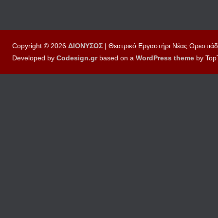
Copyright © 2026
ΔΙΟΝΥΣΟΣ
| Θεατρικό Εργαστήρι Νέας Ορεστιάδ
Developed by
Codesign.gr
based on a
WordPress
theme
by Top