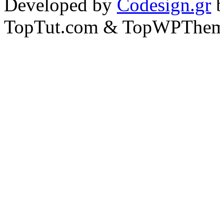
Developed by
Codesign.gr
TopTut.com & TopWPThem