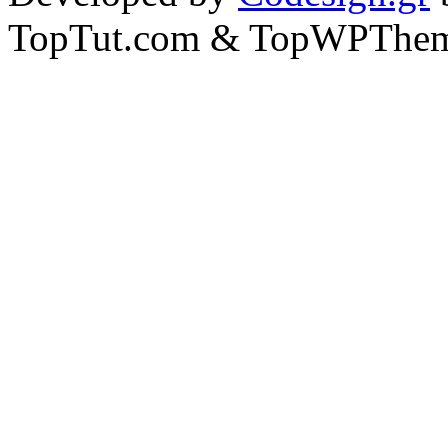
TopTut.com & TopWPThem