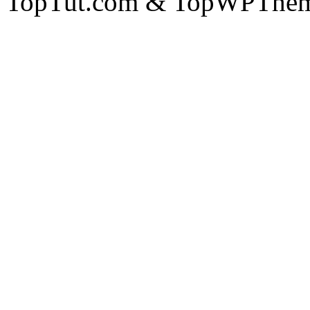
TopTut.com & TopWPThem