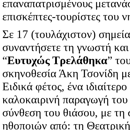
επαναπατρισμένους μετανάσ
επισκέπτες-τουρίστες του ν
Σε 17 (τουλάχιστον) σημεί
συναντήσετε τη γνωστή κα
“
Ευτυχώς Τρελάθηκα
” το
σκηνοθεσία Άκη Τσονίδη με
Ειδικά φέτος, ένα ιδιαίτερο
καλοκαιρινή παραγωγή το
σύνθεση του θιάσου, με τη
ηθοποιών από: τη Θεατρικ