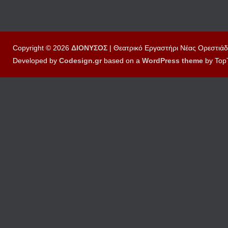
Copyright © 2026
ΔΙΟΝΥΣΟΣ
| Θεατρικό Εργαστήρι Νέας Ορεστιάδ
Developed by
Codesign.gr
based on a
WordPress
theme
by Top