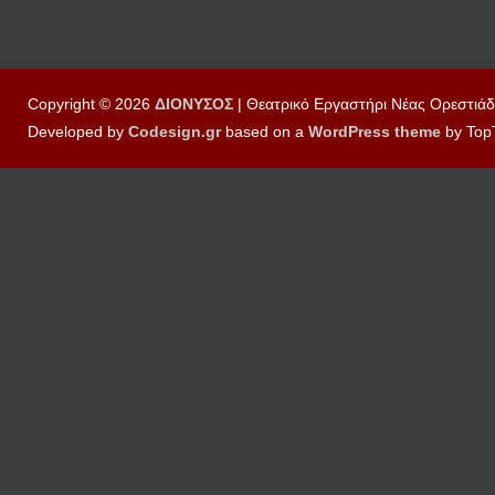
Copyright © 2026
ΔΙΟΝΥΣΟΣ
| Θεατρικό Εργαστήρι Νέας Ορεστιάδ
Developed by
Codesign.gr
based on a
WordPress
theme
by Top