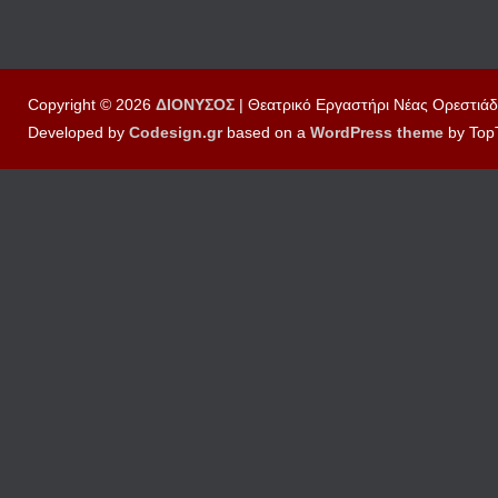
Copyright © 2026
ΔΙΟΝΥΣΟΣ
| Θεατρικό Εργαστήρι Νέας Ορεστιάδ
Developed by
Codesign.gr
based on a
WordPress
theme
by Top