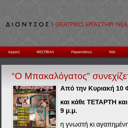
Αρχική
ΦΕΣΤΙΒΑΛ
Παραστάσεις
Νέα
“Ο Μπακαλόγατος” συνεχίζ
Από την Κυριακή 10 
και κάθε ΤΕΤΑΡΤΗ κα
9 μ.μ.
η γνωστή κι αγαπημέν