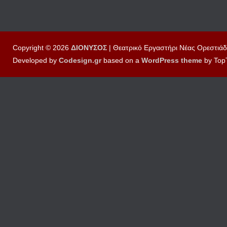
Copyright © 2026
ΔΙΟΝΥΣΟΣ
| Θεατρικό Εργαστήρι Νέας Ορεστιάδ
Developed by
Codesign.gr
based on a
WordPress
theme
by Top