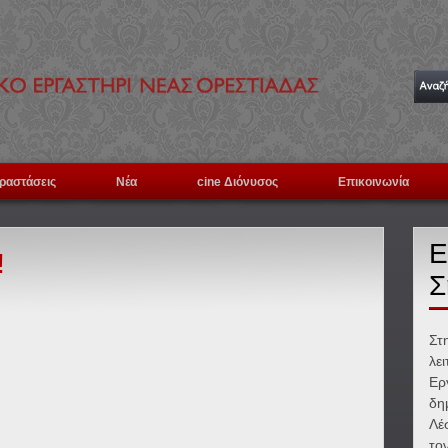
ραστάσεις
Νέα
cine Διόνυσος
Επικοινωνία
Ε
!
Σ
Στ
λε
Ερ
δη
Λέ
το