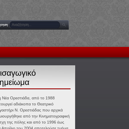
ισαγωγικό
ημείωμα
η Νέα Ορεστιάδα, από το 1988
ιτουργεί αδιάκοπα το Θεατρικό
γαστήρι Ν. Ορεστιάδας που αρχικά
μιουργήθηκε από την Κινηματογραφική
σχη της πόλης και από το 1996 έως
ν Απρίλιο του 2004 αποτελούσε τμήμα