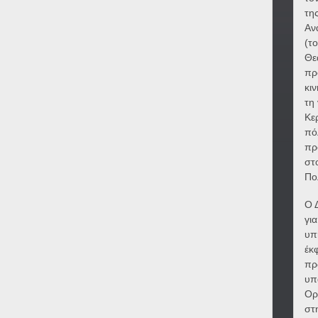
τη
Αν
(τ
Θε
πρ
κι
τη
Κε
πό
πρ
στ
Πο
Ο 
γι
υπ
έκ
πρ
υπ
Ορ
στ