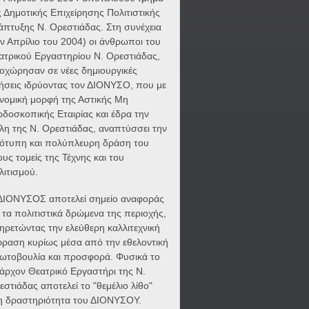
ς Δημοτικής Επιχείρησης Πολιτιστικής
άπτυξης Ν. Ορεστιάδας. Στη συνέχεια
ον Απρίλιο του 2004) οι άνθρωποι του
ατρικού Εργαστηρίου Ν. Ορεστιάδας,
οχώρησαν σε νέες δημιουργικές
νήσεις ιδρύοντας τον ΔΙΟΝΥΣΟ, που με
 νομική μορφή της Αστικής Μη
ρδοσκοπικής Εταιρίας και έδρα την
λη της Ν. Ορεστιάδας, αναπτύσσει την
ότυπη και πολύπλευρη δράση του
ους τομείς της Τέχνης και του
λιτισμού.
ΔΙΟΝΥΣΟΣ αποτελεί σημείο αναφοράς
α τα πολιτιστικά δρώμενα της περιοχής,
ηρετώντας την ελεύθερη καλλιτεχνική
φραση κυρίως μέσα από την εθελοντική
ωτοβουλία και προσφορά. Φυσικά το
άρχον Θεατρικό Εργαστήρι της Ν.
εστιάδας αποτελεί το "θεμέλιο λίθο"
η δραστηριότητα του ΔΙΟΝΥΣΟΥ.