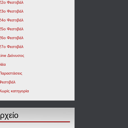
22ο Φεστιβάλ
23ο Φεστιβάλ
24ο Φεστιβάλ
25ο Φεστιβάλ
26ο Φεστιβάλ
27ο Φεστιβάλ
cine Διόνυσος
Νέα
Παραστάσεις
Φεστιβάλ
Χωρίς κατηγορία
ρχείο