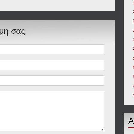
ώμη σας
Α