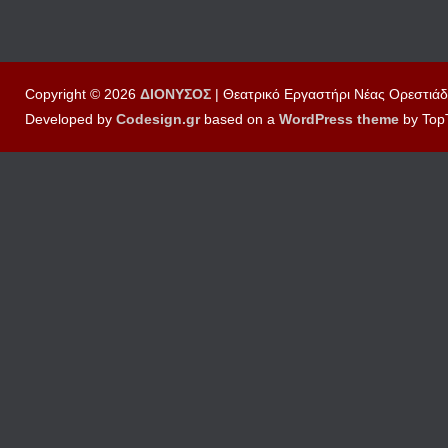
Copyright © 2026
ΔΙΟΝΥΣΟΣ
| Θεατρικό Εργαστήρι Νέας Ορεστιάδ
Developed by
Codesign.gr
based on a
WordPress
theme
by Top