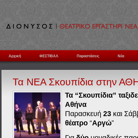
Αρχική
ΦΕΣΤΙΒΑΛ
Παραστάσεις
Νέα
Τα ΝΕΑ Σκουπίδια στην ΑΘ
Τα “Σκουπίδια” ταξιδ
Αθήνα
Παρασκευή
23
και Σάβ
θέατρο
“
Αργώ
”
Για
δύο
μοναδικές παρ