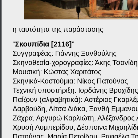
η ταυτότητα της παράστασης
“
Σκουπίδια [2116]
”
Συγγραφέας: Γιάννης Ξανθούλης
Σκηνοθεσία-χορογραφίες: Άκης Τσονίδη
Μουσική: Κώστας Χαριτάτος
Σκηνικά-Κοστούμια: Νίκος Πατούνας
Τεχνική υποστήριξη: Ιορδάνης Βροχίδης
Παίζουν (αλφαβητικά): Αστέριος Γκαρλέ
Δαρβούδη, Λίτσα Διάκα, Ξανθή Εμμανου
Ζάχρα, Αργυρώ Καρλιώτη, Αλέξανδρος 
Χρυσή Λυμπερίδου, Δέσποινα Μιχαηλίδη
Πατούνας, Μαρία Πετρίδου, Ραφαέλα Τσ