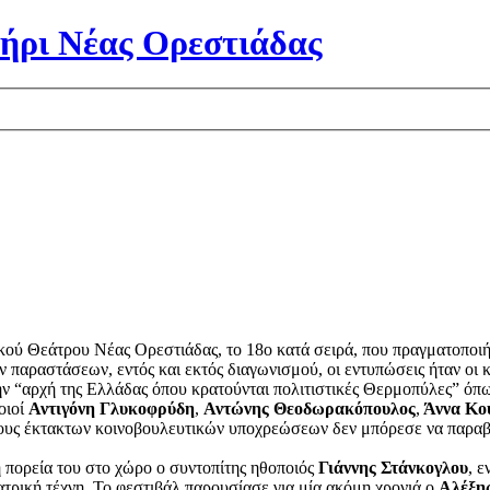
ήρι Νέας Ορεστιάδας
κού Θεάτρου Νέας Ορεστιάδας, το 18ο κατά σειρά, που πραγματοποιή
 παραστάσεων, εντός και εκτός διαγωνισμού, οι εντυπώσεις ήταν οι 
την “αρχή της Ελλάδας όπου κρατούνται πολιτιστικές Θερμοπύλες” όπ
οιοί
Αντιγόνη Γλυκοφρύδη
,
Αντώνης Θεοδωρακόπουλος
,
Άννα Κο
γους έκτακτων κοινοβουλευτικών υποχρεώσεων δεν μπόρεσε να παραβρ
ή πορεία του στο χώρο ο συντοπίτης ηθοποιός
Γιάννης Στάνκογλου
, ε
τρική τέχνη. Το φεστιβάλ παρουσίασε για μία ακόμη χρονιά ο
Αλέξη