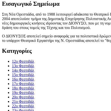
Εισαγωγικό Σημείωμα
Στη Νέα Ορεστιάδα, από το 1988 λειτουργεί αδιάκοπα το Θεατρικό 
2004 αποτελούσε τμήμα της Δημοτικής Επιχείρησης Πολιτιστικής Α
νέες δημιουργικές κινήσεις ιδρύοντας τον ΔΙΟΝΥΣΟ, που με τη νομ
δράση του στους τομείς της Τέχνης και του Πολιτισμού.
Ο ΔΙΟΝΥΣΟΣ αποτελεί σημείο αναφοράς για τα πολιτιστικά δρώμενα
το υπάρχον Θεατρικό Εργαστήρι της Ν. Ορεστιάδας αποτελεί το "θ
Κατηγορίες
12o Φεστιβάλ
13ο Φεστιβάλ
14ο Φεστιβάλ
15ο Φεστιβάλ
16ο Φεστιβάλ
17ο Φεστιβάλ
18ο Φεστιβάλ
19ο Φεστιβάλ
20ο Φεστιβάλ
21ο Φεστιβάλ
22ο Φεστιβάλ
23ο Φεστιβάλ