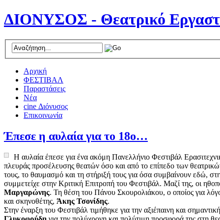
ΔΙΟΝΥΣΟΣ - Θεατρικό Εργαστ
Αρχική
ΦΕΣΤΙΒΑΛ
Παραστάσεις
Νέα
cine Διόνυσος
Επικοινωνία
Έπεσε η αυλαία για το 18ο…
Η αυλαία έπεσε για ένα ακόμη Πανελλήνιο Φεστιβάλ Ερασιτεχνι
πλευράς προσέλευσης θεατών όσο και από το επίπεδο των θεατρικών
τους, το θαυμασμό και τη στήριξή τους για όσα συμβαίνουν εδώ, σ
συμμετείχε στην Κριτική Επιτροπή του Φεστιβάλ. Μαζί της, οι ηθοπ
Μαργαρώνης
. Τη θέση του Πάνου Σκουρολιάκου, ο οποίος για λό
και σκηνοθέτης,
Άκης Τσονίδης
.
Στην έναρξη του Φεστιβάλ τιμήθηκε για την αξιέπαινη και σημαντικ
Γλυκοφρύδη
για την πολύχρονη και πολύτιμη προσφορά της στη θεα