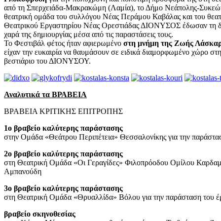
από τη Σπερχειάδα-Μακρακώμη (Λαμία), το Δήμο Νεάπολης-Συκεών,
θεατρική ομάδα του συλλόγου Νέας Περάμου Καβάλας και του θεατρι
Θεατρικού Εργαστηρίου Νέας Ορεστιάδας ΔΙΟΝΥΣΟΣ έδωσαν τη δική τ
χαρά της δημιουργίας μέσα από τις παραστάσεις τους.
Το Φεστιβάλ φέτος ήταν αφιερωμένο
στη μνήμη της Ζωής Λάσκα
είχαν την ευκαιρία να θαυμάσουν σε ειδικά διαμορφωμένο χώρο στη
βεστιάριο του ΔΙΟΝΥΣΟΥ.
Αναλυτικά τα ΒΡΑΒΕΙΑ
ΒΡΑΒΕΙΑ ΚΡΙΤΙΚΗΣ ΕΠΙΤΡΟΠΗΣ
1ο βραβείο καλύτερης παράστασης
στην Ομάδα «Θεάτρου Περιπέτεια» Θεσσαλονίκης για την παράστασ
2ο βραβείο καλύτερης παράστασης
στη Θεατρική Ομάδα «Οι Γεραγίδες» Φιλοπρόοδου Ομίλου Καρδαμύ
Αμπανούδη
3ο βραβείο καλύτερης παράστασης
στη Θεατρική Ομάδα «Θρυαλλίδα» Βόλου για την παράσταση του έ
βραβείο σκηνοθεσίας