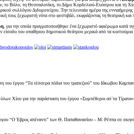
 το Βόλο, τη Θεσσαλονίκη, το Δήμο Κορδελιού-Ευόσμου και τη Χίο,
κού συλλόγου Διδυμοτείχου. Την τελευταία ημέρα της εννιαήμερης γι
ους ξεχωριστή νότα στο φεστιβάλ, εκφράζοντας τη θεατρική και πολι
ρη
, για την οποία πραγματοποιήθηκε ένα ξεχωριστό αφιέρωμα κατά την
ν είσοδο του υπαίθριου δημοτικού θεάτρου μερικά από τα κοστούμια
η του έργου “Τα τέσσερα πόδια του τραπεζιού” του Ιάκωβου Καμπα
λων Χίου για την παράσταση του έργου «Συμπέθεροι απ΄τα Τίρανα»
ργου “Ο Έβρος απέναντι” των Θ. Παπαθανασίου – Μ. Ρέππα σε σκη