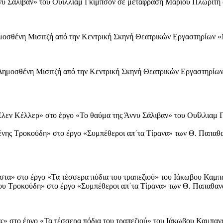
ννυ Σάλιβαν» του Ουΐλλιαμ Γκίμπσον σε μετάφραση Μάριου Πλωρίτη
Δημοσθένη Μισιτζή από την Κεντρική Σκηνή Θεατρικών Εργαστηρίων
υ Δημοσθένη Μισιτζή από την Κεντρική Σκηνή Θεατρικών Εργαστηρί
 «Έλεν Κέλλερ» στο έργο «Το θαύμα της Άννυ Σάλιβαν» του Ουΐλλιαμ
Πένης Τροκούδη» στο έργο «Συμπέθεροι απ΄τα Τίρανα» των Θ. Παπαθ
ώστα» στο έργο «Τα τέσσερα πόδια του τραπεζιού» του Ιάκωβου Κα
ργου Τροκούδη» στο έργο «Συμπέθεροι απ΄τα Τίρανα» των Θ. Παπαθα
ίας» στο έργο «Τα τέσσερα πόδια του τραπεζιού» του Ιάκωβου Καμπ