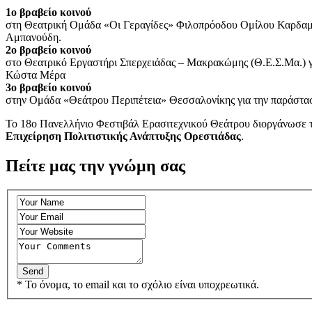
1ο βραβείο κοινού
στη Θεατρική Ομάδα «Οι Γεραγίδες» Φιλοπρόοδου Ομίλου Καρδαμύ
Αμπανούδη.
2ο βραβείο κοινού
στο Θεατρικό Εργαστήρι Σπερχειάδας – Μακρακώμης (Θ.Ε.Σ.Μα.) γ
Κώστα Μέρα
3ο βραβείο κοινού
στην Ομάδα «Θεάτρου Περιπέτεια» Θεσσαλονίκης για την παράστασ
Το 18ο Πανελλήνιο Φεστιβάλ Ερασιτεχνικού Θεάτρου διοργάνωσε 
Επιχείρηση Πολιτιστικής Ανάπτυξης Ορεστιάδας
.
Πείτε μας την γνώμη σας
* Το όνομα, το email και το σχόλιο είναι υποχρεωτικά.