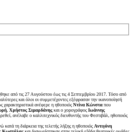
θηκε από τις 27 Αυγούστου έως τις 4 Σεπτεμβρίου 2017. Τόσο από
καλύτερες και όλοι οι συμμετέχοντες εξέφρασαν την ικανοποίησή
ως χαρακτηριστικά ανέφερε η ηθοποιός
Ντίνα Κώνστα
που
υρή
,
Χρήστος Σιμαρδάνης
και ο χορογράφος
Ιωάννης
εθεί, ανέλαβε ο καλλιτεχνικός διευθυντής του Φεστιβάλ, ηθοποιός
νώ κατά τη διάρκεια της τελετής λήξης η ηθοποιός
Αντιγόνη
ς Κωστάλας
και διαγωνίστηκαν στην τελική εξάδα θεατρικές ομάδες