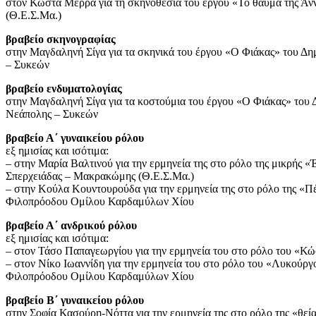
στον Κώστα Μέρρα για τη σκηνοθεσία του έργου «Το θαύμα της Ά
(Θ.Ε.Σ.Μα.)
βραβείο σκηνογραφίας
στην Μαγδαληνή Σίγα για τα σκηνικά του έργου «Ο Φιάκας» του 
– Συκεών
βραβείο ενδυματολογίας
στην Μαγδαληνή Σίγα για τα κοστούμια του έργου «Ο Φιάκας» το
Νεάπολης – Συκεών
βραβείο Α΄ γυναικείου ρόλου
εξ ημισίας και ισότιμα:
– στην Μαρία Βαλτινού για την ερμηνεία της στο ρόλο της μικρής
Σπερχειάδας – Μακρακώμης (Θ.Ε.Σ.Μα.)
– στην Κούλα Κουντουρούδα για την ερμηνεία της στο ρόλο της «
Φιλοπρόοδου Ομίλου Καρδαμύλων Χίου
βραβείο Α΄ ανδρικού ρόλου
εξ ημισίας και ισότιμα:
– στον Τάσο Παπαγεωργίου για την ερμηνεία του στο ρόλο του «Κ
– στον Νίκο Ιωαννίδη για την ερμηνεία του στο ρόλο του «Λυκού
Φιλοπρόοδου Ομίλου Καρδαμύλων Χίου
βραβείο Β΄ γυναικείου ρόλου
στην Σοφία Κασούρη-Νόττα για την ερμηνεία της στο ρόλο της «θε