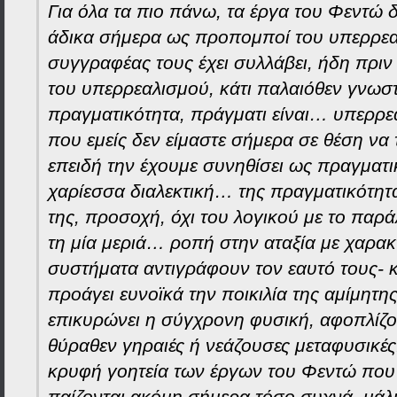
Για όλα τα πιο πάνω, τα έργα του Φεντώ 
άδικα σήμερα ως προπομποί του υπερρεα
συγγραφέας τους έχει συλλάβει, ήδη πριν
του υπερρεαλισμού, κάτι παλαιόθεν γνωστ
πραγματικότητα, πράγματι είναι… υπερρ
που εμείς δεν είμαστε σήμερα σε θέση ν
επειδή την έχουμε συνηθίσει ως πραγματι
χαρίεσσα διαλεκτική… της πραγματικότητα
της, προσοχή, όχι του λογικού με το παρ
τη μία μεριά… ροπή στην αταξία με χαρακ
συστήματα αντιγράφουν τον εαυτό τους- κ
προάγει ευνοϊκά την ποικιλία της αμίμητη
επικυρώνει η σύγχρονη φυσική, αφοπλίζον
θύραθεν γηραιές ή νεάζουσες μεταφυσικές.
κρυφή γοητεία των έργων του Φεντώ που 
παίζονται ακόμη σήμερα τόσο συχνά, μάλ