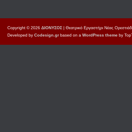
Copyright © 2026
ΔΙΟΝΥΣΟΣ
| Θεατρικό Εργαστήρι Νέας Ορεστιάδ
Developed by
Codesign.gr
based on a
WordPress
theme
by Top