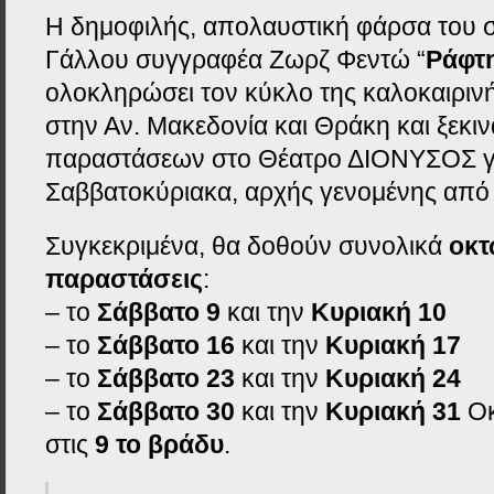
Η δημοφιλής, απολαυστική φάρσα του 
Γάλλου συγγραφέα Ζωρζ Φεντώ “
Ράφτ
ολοκληρώσει τον κύκλο της καλοκαιρινή
στην Αν. Μακεδονία και Θράκη και ξεκιν
παραστάσεων στο Θέατρο ΔΙΟΝΥΣΟΣ γι
Σαββατοκύριακα, αρχής γενομένης από 
Συγκεκριμένα, θα δοθούν συνολικά
οκ
παραστάσεις
:
– το
Σάββατο 9
και την
Κυριακή 10
– το
Σάββατο 16
και την
Κυριακή 17
– το
Σάββατο 23
και την
Κυριακή 24
– το
Σάββατο 30
και την
Κυριακή 31
Οκ
στις
9 το βράδυ
.