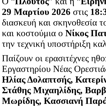
Ο “
Πλούτος
” και η “
Ειρήν
29 Μαρτίου 2026
στις
18:
διασκευή και σκηνοθεσία 
και κοστούμια ο
Νίκος Πα
την τεχνική υποστήριξη κα
Παίζουν οι ερασιτέχνες ηθο
Εργαστηρίου Νέας Ορεστι
Ηλίας Δολαπτσής, Κατερί
Στάθης Μιχαηλίδης, Βαρ
Μωρίδης, Κασσιανή Παρά