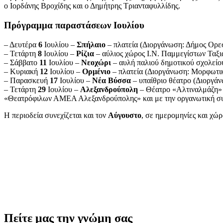
ο Ιορδάνης Βροχίδης και ο Δημήτρης Τριανταφυλλίδης.
Πρόγραμμα παραστάσεων Ιουλίου
– Δευτέρα
6
Ιουλίου –
Σπήλαιο
– πλατεία (Διοργάνωση: Δήμος Ορεσ
– Τετάρτη
8
Ιουλίου –
Ρίζια
– αύλιος χώρος Ι.Ν. Παμμεγίστων Ταξι
– Σάββατο
11
Ιουλίου –
Νεοχώρι
– αυλή παλιού δημοτικού σχολείο
– Κυριακή
12
Ιουλίου –
Ορμένιο
– πλατεία (Διοργάνωση: Μορφωτικ
– Παρασκευή
17
Ιουλίου –
Νέα Βύσσα
– υπαίθριο θέατρο
(Διοργάν
– Τετάρτη
29
Ιουλίου –
Αλεξανδρούπολη
– Θέατρο «Αλτιναλμάζη» 
«Θεατρόφιλων ΑΜΕΑ Αλεξανδρούπολης» και με την οργανωτική συν
Η περιοδεία συνεχίζεται και τον
Αύγουστο
, σε ημερομηνίες και χώ
Πείτε μας την γνώμη σας