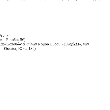
θερη)
» – Είσοδος 5€)
υ Καρκινοπαθών & Φίλων Νομού Έβρου «ΣυνεχίΖΩ», των
 Είσοδος 9€ και 13€)