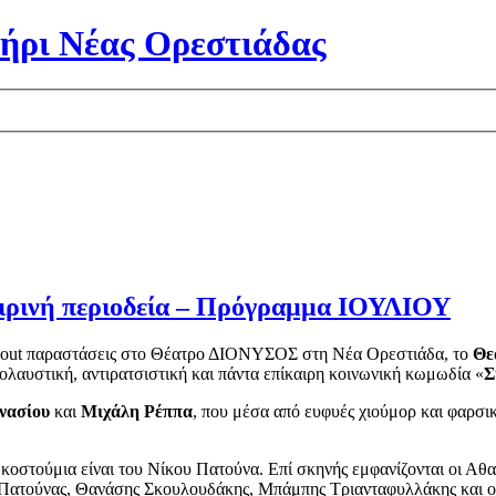
ήρι Νέας Ορεστιάδας
αιρινή περιοδεία – Πρόγραμμα ΙΟΥΛΙΟΥ
ld out παραστάσεις στο Θέατρο ΔΙΟΝΥΣΟΣ στη Νέα Ορεστιάδα, το
Θε
ολαυστική, αντιρατσιστική και πάντα επίκαιρη κοινωνική κωμωδία «
Σ
νασίου
και
Μιχάλη Ρέππα
, που μέσα από ευφυές χιούμορ και φαρσικ
τα κοστούμια είναι του Νίκου Πατούνα. Επί σκηνής εμφανίζονται οι
ατούνας, Θανάσης Σκουλουδάκης, Μπάμπης Τριανταφυλλάκης και ο Ά