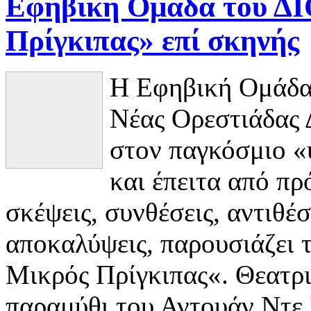
Εφηβική Ομάδα του Δ
Πρίγκιπας» επί σκηνής
Η Εφηβική Ομάδα
Νέας Ορεστιάδας
στον παγκόσμιο «
και έπειτα από πρ
σκέψεις, συνθέσεις, αντιθέσ
αποκαλύψεις, παρουσιάζει 
Μικρός Πρίγκιπας«. Θεατρ
παραμύθι του Αντουάν Ντε