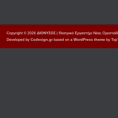
Copyright © 2026
ΔΙΟΝΥΣΟΣ
| Θεατρικό Εργαστήρι Νέας Ορεστιάδ
Developed by
Codesign.gr
based on a
WordPress
theme
by Top